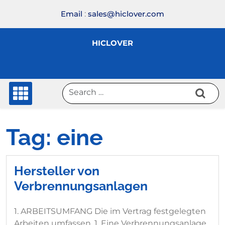
Skip
Email
:
sales@hiclover.com
to
content
HICLOVER
Tag:
eine
Hersteller von
Verbrennungsanlagen
1. ARBEITSUMFANG Die im Vertrag festgelegten
Arbeiten umfassen. 1. Eine Verbrennungsanlage