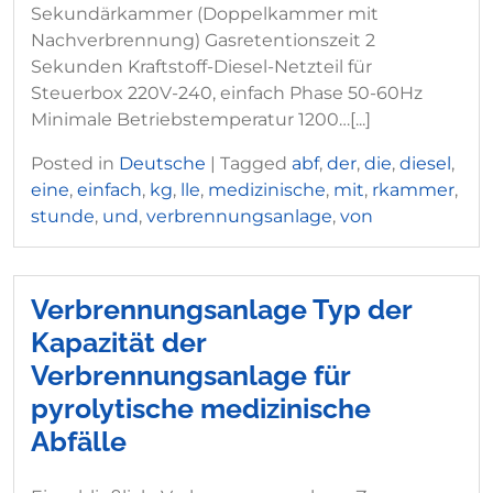
Sekundärkammer (Doppelkammer mit
Nachverbrennung) Gasretentionszeit 2
Sekunden Kraftstoff-Diesel-Netzteil für
Steuerbox 220V-240, einfach Phase 50-60Hz
Minimale Betriebstemperatur 1200…[...]
Posted in
Deutsche
|
Tagged
abf
,
der
,
die
,
diesel
,
eine
,
einfach
,
kg
,
lle
,
medizinische
,
mit
,
rkammer
,
stunde
,
und
,
verbrennungsanlage
,
von
Verbrennungsanlage Typ der
Kapazität der
Verbrennungsanlage für
pyrolytische medizinische
Abfälle