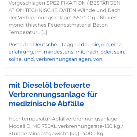
Vorgeschlagen SPEZIFIKA TION / BESTÄTIGEN
ATION TECHNISCHE DATEN Wände und Dach
der Verbrennungsanlage: 1550 ° C gießbares
monolithisches Feuerfestmaterial Beton
Temperatur:…[...]
Posted in
Deutsche
|
Tagged
der
,
die
,
ein
,
eine
,
erfahrung
,
im
,
mindestens
,
mit
,
nach
,
oder
,
sein
,
sollte
,
und
,
verbrennungsanlagen
,
von
mit Dieselöl befeuerte
Verbrennungsanlage für
medizinische Abfälle
Hochtemperatur-Abfallverbrennungsanlage
Modell D. MB 750XL Verbrennungsrate-150 kg /
Stunde Mindestgewicht (kg) -4000 kg