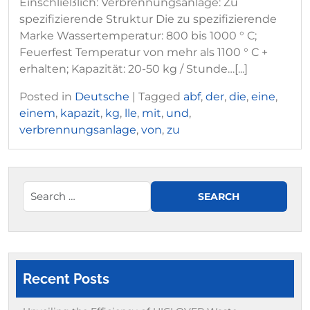
Einschließlich: Verbrennungsanlage: Zu
spezifizierende Struktur Die zu spezifizierende
Marke Wassertemperatur: 800 bis 1000 ° C;
Feuerfest Temperatur von mehr als 1100 ° C +
erhalten; Kapazität: 20-50 kg / Stunde…[...]
Posted in
Deutsche
|
Tagged
abf
,
der
,
die
,
eine
,
einem
,
kapazit
,
kg
,
lle
,
mit
,
und
,
verbrennungsanlage
,
von
,
zu
Recent Posts