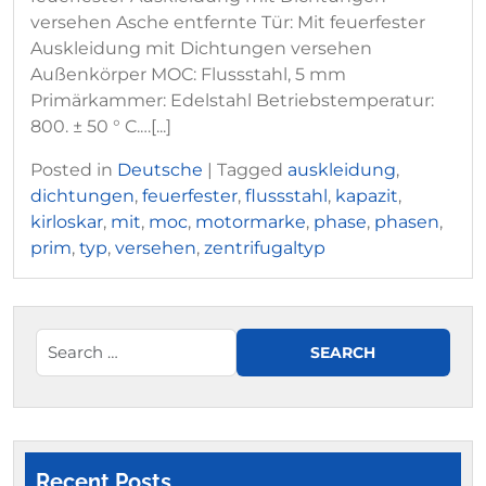
versehen Asche entfernte Tür: Mit feuerfester
Auskleidung mit Dichtungen versehen
Außenkörper MOC: Flussstahl, 5 mm
Primärkammer: Edelstahl Betriebstemperatur:
800. ± 50 ° C.…[...]
Posted in
Deutsche
|
Tagged
auskleidung
,
dichtungen
,
feuerfester
,
flussstahl
,
kapazit
,
kirloskar
,
mit
,
moc
,
motormarke
,
phase
,
phasen
,
prim
,
typ
,
versehen
,
zentrifugaltyp
Recent Posts