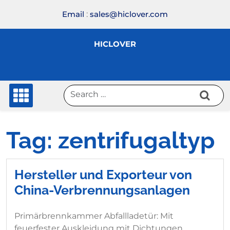
Skip
Email
:
sales@hiclover.com
to
content
HICLOVER
Tag:
zentrifugaltyp
Hersteller und Exporteur von
China-Verbrennungsanlagen
Primärbrennkammer Abfallladetür: Mit
feuerfester Auskleidung mit Dichtungen