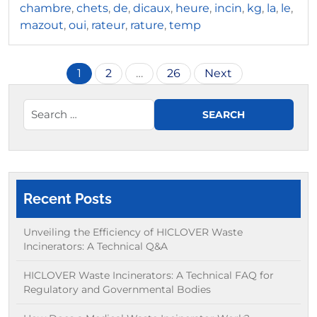
chambre
,
chets
,
de
,
dicaux
,
heure
,
incin
,
kg
,
la
,
le
,
mazout
,
oui
,
rateur
,
rature
,
temp
Posts
1
2
…
26
Next
pagination
Recent Posts
Unveiling the Efficiency of HICLOVER Waste
Incinerators: A Technical Q&A
HICLOVER Waste Incinerators: A Technical FAQ for
Regulatory and Governmental Bodies