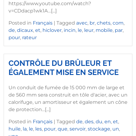
https://www.youtube.com/watch?
v=CDdacp1wk1A…[...]
Posted in
Français
|
Tagged
avec
,
br
,
chets
,
com
,
de
,
dicaux
,
et
,
hiclover
,
incin
,
le
,
leur
,
mobile
,
par
,
pour
,
rateur
CONTRÔLE DU BRÛLEUR ET
ÉGALEMENT MISE EN SERVICE
Un conduit de fumée de 15 000 mm de large et
de 560 mm sera construit en tôle d'acier, avec un
calorifuge, un amortisseur et également un cône
de protection…[...]
Posted in
Français
|
Tagged
de
,
des
,
du
,
en
,
et
,
huile
,
la
,
le
,
les
,
pour
,
que
,
servoir
,
stockage
,
un
,