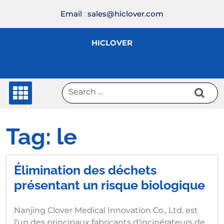
Skip
Email
:
sales@hiclover.com
to
content
HICLOVER
Tag:
le
Élimination des déchets
présentant un risque biologique
Nanjing Clover Medical Innovation Co., Ltd. est
l'un des principaux fabricants d'incinérateurs de