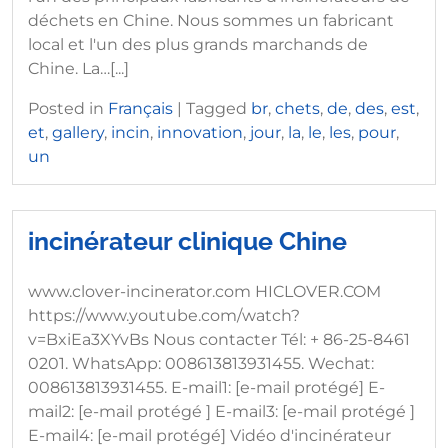
déchets en Chine. Nous sommes un fabricant
local et l'un des plus grands marchands de
Chine. La…[...]
Posted in
Français
|
Tagged
br
,
chets
,
de
,
des
,
est
,
et
,
gallery
,
incin
,
innovation
,
jour
,
la
,
le
,
les
,
pour
,
un
incinérateur clinique Chine
www.clover-incinerator.com HICLOVER.COM
https://www.youtube.com/watch?
v=BxiEa3XYvBs Nous contacter Tél: + 86-25-8461
0201. WhatsApp: 008613813931455. Wechat:
008613813931455. E-mail1: [e-mail protégé] E-
mail2: [e-mail protégé ] E-mail3: [e-mail protégé ]
E-mail4: [e-mail protégé] Vidéo d'incinérateur